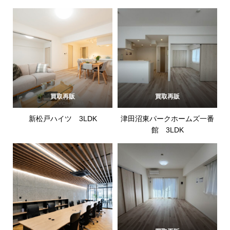
買取再販
買取再販
新松戸ハイツ 3LDK
津田沼東パークホームズ一番
館 3LDK