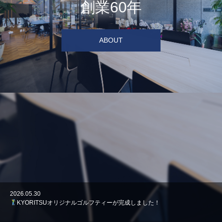
創業60年
ABOUT
2026.07.30
2026.05.30
2026.05.15
【ご報告】リフォーム産業新聞 全国買取再販年間販売ランキングでランク
西船橋パークホームズ 販売中
KYORITSUオリジナルゴルフティーが完成しました！
インしました！