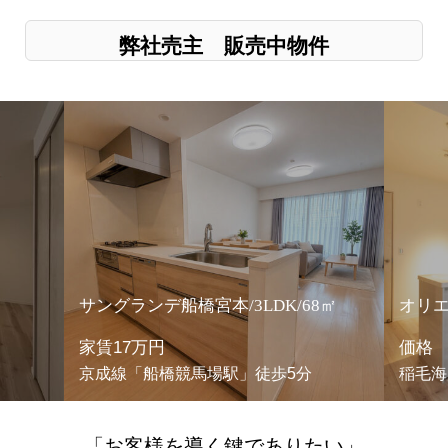
弊社売主 販売中物件
サングランデ船橋宮本/3LDK/68㎡
オリ
家賃17万円
価格 
京成線「船橋競馬場駅」徒歩5分
稲毛海
「お客様を導く鍵でありたい」