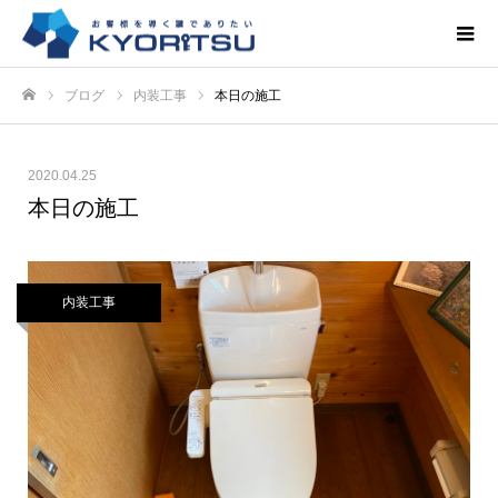
ブログ
内装工事
本日の施工
ホーム
2020.04.25
本日の施工
内装工事