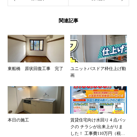
関連記事
東船橋 原状回復工事 完了
ユニットバスドア枠仕上げ動
画
本日の施工
賃貸住宅向け水回り４点パッ
クの チラシが出来上がりま
した！ 工事費110万円（税