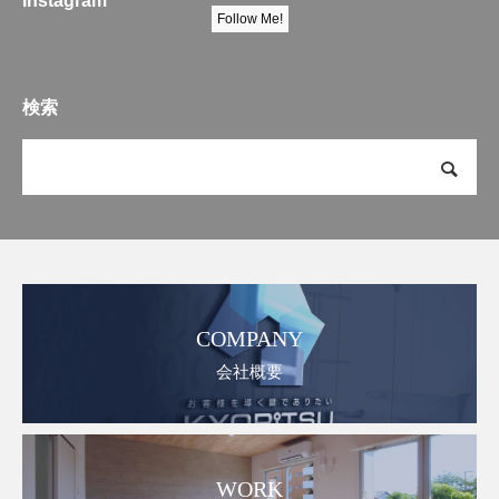
Instagram
Follow Me!
検索
COMPANY
会社概要
WORK