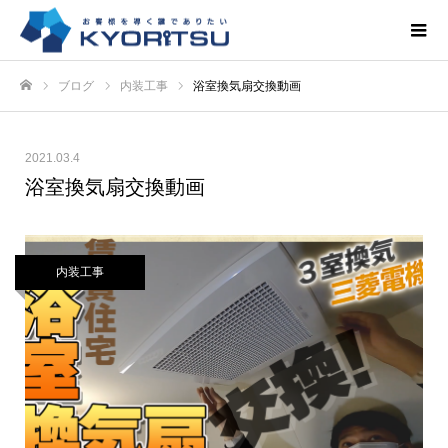
ブログ
内装工事
浴室換気扇交換動画
ホーム
2021.03.4
浴室換気扇交換動画
内装工事