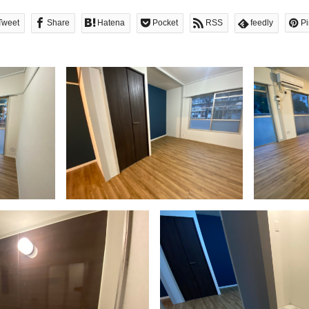
Tweet
Share
Hatena
Pocket
RSS
feedly
Pi