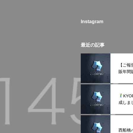
Instagram
最近の記事
【ご報
販年間
た！
KY
成しま
西船橋