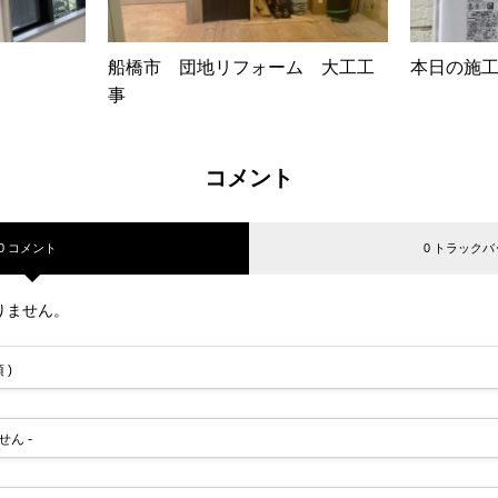
船橋市 団地リフォーム 大工工
本日の施
事
コメント
0 コメント
0 トラックバ
りません。
 )
せん -