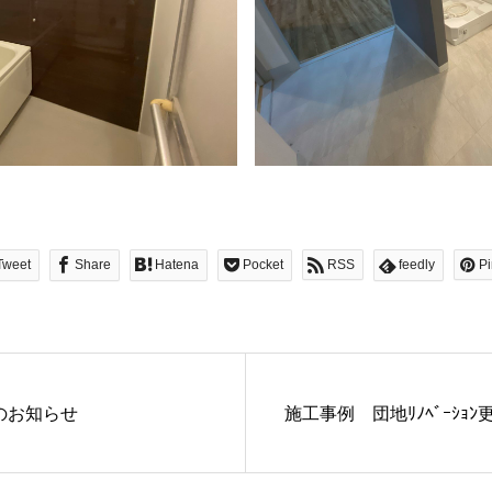
Tweet
Share
Hatena
Pocket
RSS
feedly
Pi
のお知らせ
施工事例 団地ﾘﾉﾍﾞｰｼｮ